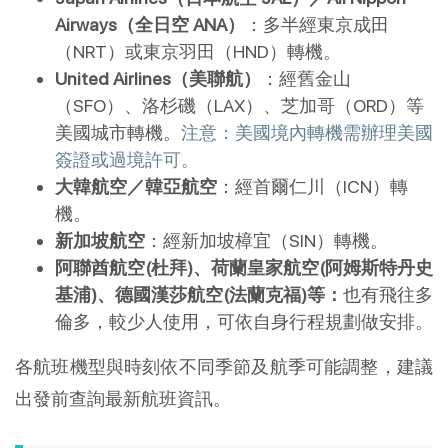
Airways（全日空 ANA）
：多半經東京成田
（NRT）或東京羽田（HND）轉機。
United Airlines（美聯航）
：經舊金山
（SFO）、洛杉磯（LAX）、芝加哥（ORD）等
美國城市轉機。
注意：美國境內轉機需辦理美國
簽證或過境許可。
大韓航空／韓亞航空
：經首爾仁川（ICN）轉
機。
新加坡航空
：經新加坡樟宜（SIN）轉機。
阿聯酋航空(杜拜)、荷蘭皇家航空(阿姆斯特丹史
基浦)、德國漢莎航空(法蘭克福)等：
也有飛往多
倫多，較少人使用，可依自身行程規劃做安排。
各航班機型與時刻依不同季節及航季可能調整，建議
出發前查詢最新航班資訊。