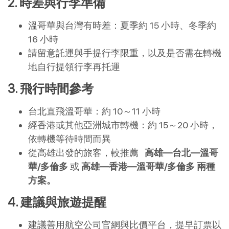
2. 時差與行李準備
溫哥華與台灣有時差：夏季約 15 小時、冬季約
16 小時
請留意託運與手提行李限重，以及是否需在轉機
地自行提領行李再托運
3. 飛行時間參考
台北直飛溫哥華：約 10～11 小時
經香港或其他亞洲城市轉機：約 15～20 小時，
依轉機等待時間而異
從高雄出發的旅客，較推薦
高雄—台北—溫哥
華/多倫多
或
高雄—香港—溫哥華/多倫多 兩種
方案。
4. 建議與旅遊提醒
建議善用航空公司官網與比價平台，提早訂票以