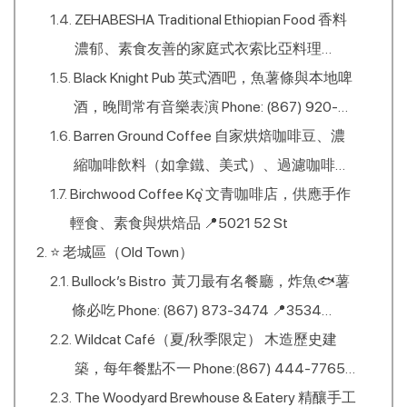
例如中式炒飯、粥、燴菜，同時也有早餐蛋
ZEHABESHA Traditional Ethiopian Food 香料
餅、漢堡、歐姆蛋等西式餐點。 份量通常頗
濃郁、素食友善的家庭式衣索比亞料理
大，被不少旅客與在地人讚為「份量超
Black Knight Pub 英式酒吧，魚薯條與本地啤
Phone: (867) 873-6400 📍5030 50 St
值」。 Phone: (867) 873-4567 📍5010 50
酒，晚間常有音樂表演 Phone: (867) 920-
St (遊客中心對面小餐館)
4041 📍4910 49th St
Barren Ground Coffee 自家烘焙咖啡豆、濃
縮咖啡飲料（如拿鐵、美式）、過濾咖啡／
Birchwood Coffee Kǫ̀ 文青咖啡店，供應手作
手沖，以及每日自製烘焙點心。 想買伴手禮
輕食、素食與烘焙品 📍5021 52 St
或咖啡豆帶回家：他們有販售自家烘焙豆，
⭐ 老城區（Old Town）
非常適合喜歡手沖或家用濾掛咖啡的旅人 📍
Bullock’s Bistro 黃刀最有名餐廳，炸魚🐟薯
4910 49th St
條必吃 Phone: (867) 873-3474 📍3534
Weaver Dr
Wildcat Café（夏/秋季限定） 木造歷史建
築，每年餐點不一 Phone:(867) 444-7765
📍3904 Wiley Rd
The Woodyard Brewhouse & Eatery 精釀手工