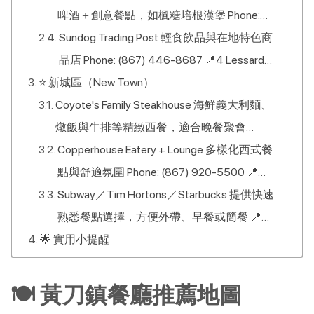
啤酒＋創意餐點，如楓糖培根漢堡 Phone:
(867) 873-2337 📍3905 Franklin Ave
Sundog Trading Post 輕食飲品與在地特色商
品店 Phone: (867) 446-8687 📍4 Lessard
⭐ 新城區（New Town）
Dr,
Coyote's Family Steakhouse 海鮮義大利麵、
燉飯與牛排等精緻西餐，適合晚餐聚會
Phone: (867) 873-8880 📍484 Range Lake
Copperhouse Eatery + Lounge 多樣化西式餐
Rd
點與舒適氛圍 Phone: (867) 920-5500 📍
484 Range Lake Rd
Subway／Tim Hortons／Starbucks 提供快速
熟悉餐點選擇，方便外帶、早餐或簡餐 📍
🌟 實用小提醒
Subway: 100 Borden Dr Unit #21, 📍Tim
Hortons: 309 Old Airport Rd 📍Starbucks: 251
Old Airport Rd,
🍽️ 黃刀鎮餐廳推薦地圖