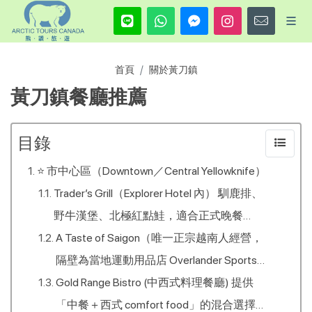
首頁
關於黃刀鎮
黃刀鎮餐廳推薦
目錄
⭐ 市中心區（Downtown／Central Yellowknife）
Trader’s Grill（Explorer Hotel 內） 馴鹿排、
野牛漢堡、北極紅點鮭，適合正式晚餐
Phone: (867) 873-3474 📍4825 49 Ave
A Taste of Saigon（唯一正宗越南人經營，
隔壁為當地運動用品店 Overlander Sports）
✨ 越南河粉、炒飯、春捲，平價大份量
Gold Range Bistro (中西式料理餐廳) 提供
Phone: 867-873-9777 📍4910 50 St
「中餐＋西式 comfort food」的混合選擇：